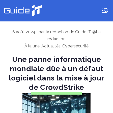
Aller
au
Guide IT
contenu
6 août 2024 | par la rédaction de Guide IT @La
rédaction
À la une
,
Actualités
,
Cybersécurité
Une panne informatique
mondiale dûe à un défaut
logiciel dans la mise à jour
de CrowdStrike