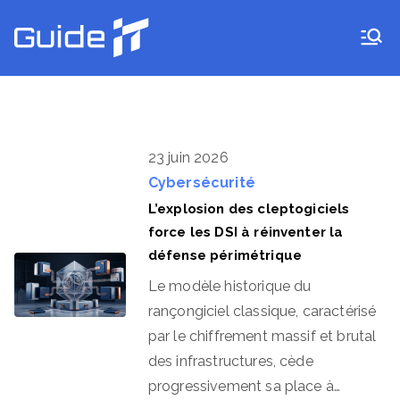
Aller
au
Guide IT
contenu
23 juin 2026
Cybersécurité
L’explosion des cleptogiciels
force les DSI à réinventer la
défense périmétrique
Le modèle historique du
rançongiciel classique, caractérisé
par le chiffrement massif et brutal
des infrastructures, cède
progressivement sa place à…