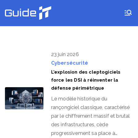
Aller
au
Guide IT
contenu
23 juin 2026
Cybersécurité
L’explosion des cleptogiciels
force les DSI à réinventer la
défense périmétrique
Le modèle historique du
rançongiciel classique, caractérisé
par le chiffrement massif et brutal
des infrastructures, cède
progressivement sa place à…