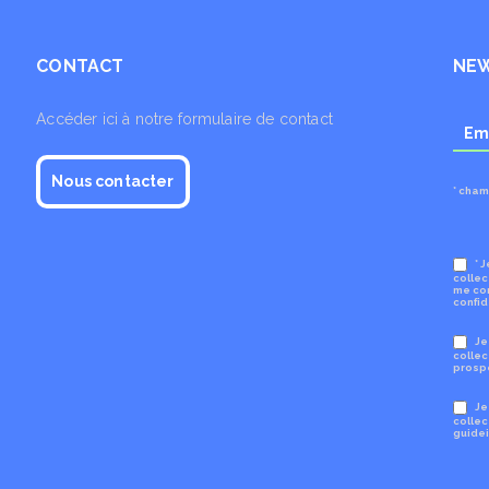
CONTACT
NE
Accéder ici à notre formulaire de contact
Nous contacter
* cham
* 
collec
me con
confid
Je
collec
prosp
Je
collec
guidei