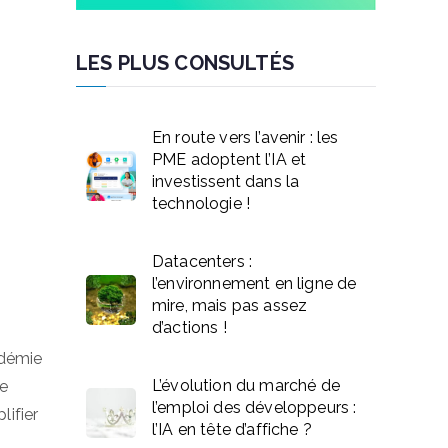
LES PLUS CONSULTÉS
En route vers l’avenir : les
PME adoptent l’IA et
investissent dans la
technologie !
Datacenters :
l’environnement en ligne de
mire, mais pas assez
d’actions !
ndémie
L’évolution du marché de
se
l’emploi des développeurs :
lifier
l’IA en tête d’affiche ?