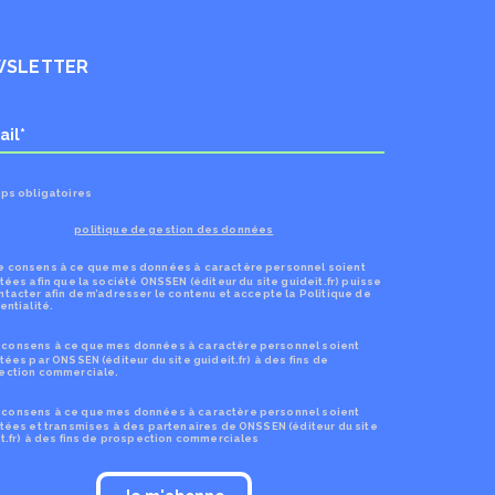
WSLETTER
ps obligatoires
politique de gestion des données
Je consens à ce que mes données à caractère personnel soient
tées afin que la société ONSSEN (éditeur du site guideit.fr) puisse
tacter afin de m’adresser le contenu et accepte la Politique de
entialité.
 consens à ce que mes données à caractère personnel soient
tées par ONSSEN (éditeur du site guideit.fr) à des fins de
ection commerciale.
 consens à ce que mes données à caractère personnel soient
tées et transmises à des partenaires de ONSSEN (éditeur du site
t.fr) à des fins de prospection commerciales