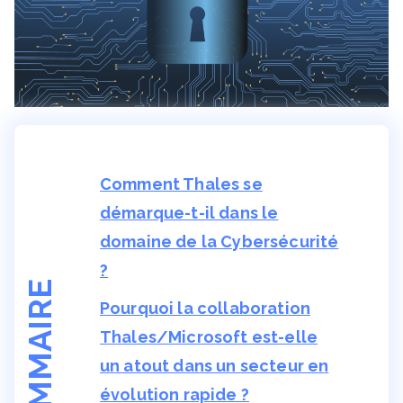
Comment Thales se
démarque-t-il dans le
domaine de la Cybersécurité
?
SOMMAIRE
Pourquoi la collaboration
Thales/Microsoft est-elle
un atout dans un secteur en
évolution rapide ?