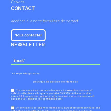
Cookies
CONTACT
Accéder ici à notre formulaire de contact
Nous contacter
NEWSLETTER
* champs obligatoires
politique de gestion des données
* Je consens à ce que mes données à caractère personnel
soient collectées afin que la société ONSSEN (éditeur du site
guideit.fr) puisse me contacter afin de m’adresser le contenu et
accepte la Politique de confidentialité.
Je consens à ce que mes données à caractère personnel soient
collectées par ONSSEN (éditeur du site guideit.fr) à des fins de