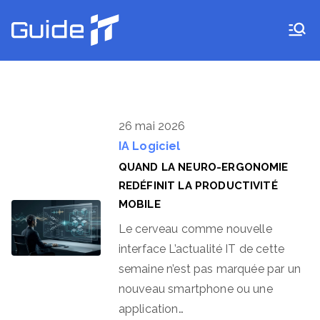
Aller
au
Guide IT
contenu
26 mai 2026
IA
Logiciel
QUAND LA NEURO-ERGONOMIE
REDÉFINIT LA PRODUCTIVITÉ
MOBILE
Le cerveau comme nouvelle
interface L’actualité IT de cette
semaine n’est pas marquée par un
nouveau smartphone ou une
application…