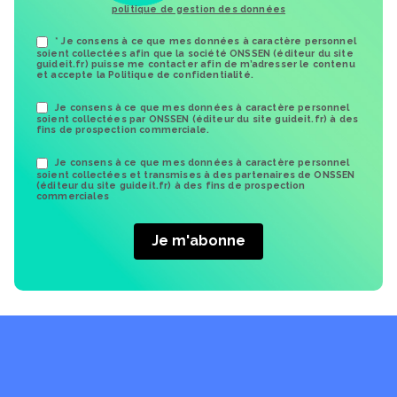
politique de gestion des données
* Je consens à ce que mes données à caractère personnel
soient collectées afin que la société ONSSEN (éditeur du site
guideit.fr) puisse me contacter afin de m’adresser le contenu
et accepte la Politique de confidentialité.
Je consens à ce que mes données à caractère personnel
soient collectées par ONSSEN (éditeur du site guideit.fr) à des
fins de prospection commerciale.
Je consens à ce que mes données à caractère personnel
soient collectées et transmises à des partenaires de ONSSEN
(éditeur du site guideit.fr) à des fins de prospection
commerciales