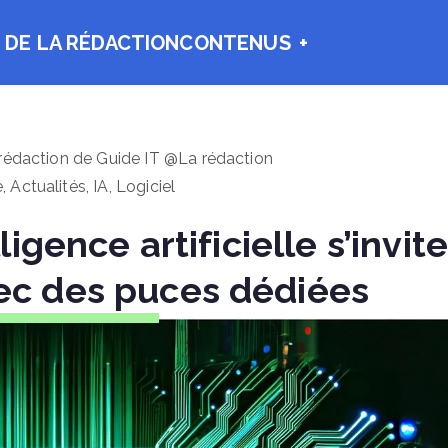
 DE LA RÉDACTION
CONTENUS
 rédaction de Guide IT @La rédaction
e
,
Actualités
,
IA
,
Logiciel
ligence artificielle s’invite
vec des puces dédiées