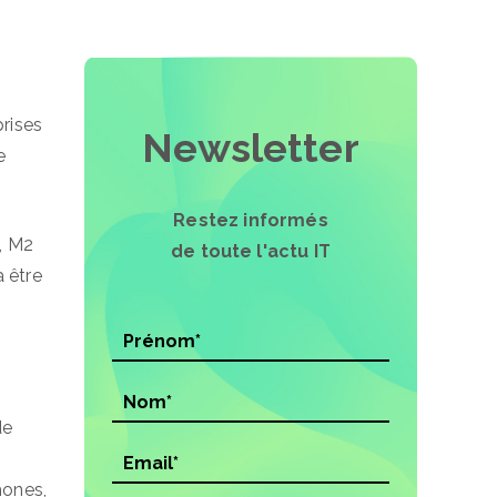
prises
Newsletter
e
Restez informés
, M2
de toute l'actu IT
 être
de
hones,