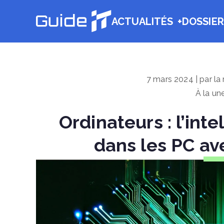
Aller
ACTUALITÉS
DOSSIER
au
Guide IT
contenu
7 mars 2024 | par la
À la un
Ordinateurs : l’intel
dans les PC a