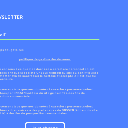
WSLETTER
ps obligatoires
politique de gestion des données
Je consens à ce que mes données à caractère personnel soient
tées afin que la société ONSSEN (éditeur du site guideit.fr) puisse
tacter afin de m’adresser le contenu et accepte la Politique de
entialité.
 consens à ce que mes données à caractère personnel soient
tées par ONSSEN (éditeur du site guideit.fr) à des fins de
ection commerciale.
 consens à ce que mes données à caractère personnel soient
tées et transmises à des partenaires de ONSSEN (éditeur du site
t.fr) à des fins de prospection commerciales