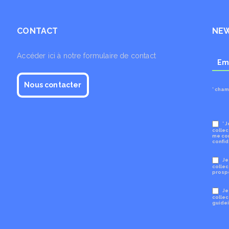
CONTACT
NE
Accéder ici à notre formulaire de contact
Nous contacter
* cham
* 
collec
me con
confid
Je
collec
prosp
Je
collec
guidei