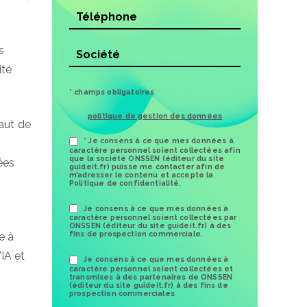
s
ité
* champs obligatoires
politique de gestion des données
aut de
* Je consens à ce que mes données à
caractère personnel soient collectées afin
que la société ONSSEN (éditeur du site
ées
guideit.fr) puisse me contacter afin de
m’adresser le contenu et accepte la
Politique de confidentialité.
Je consens à ce que mes données à
caractère personnel soient collectées par
ONSSEN (éditeur du site guideit.fr) à des
fins de prospection commerciale.
e à
IA et
Je consens à ce que mes données à
caractère personnel soient collectées et
transmises à des partenaires de ONSSEN
(éditeur du site guideit.fr) à des fins de
prospection commerciales