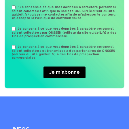
* Je consens à ce que mes données à caractère personnel
soient collectées afin que la société ONSSEN (éditeur du site
guideit.fr) puisse me contacter afin de m’adresser le contenu
et accepte la Politique de confidentialité.
Je consens à ce que mes données à caractère personnel
soient collectées par ONSSEN (éditeur du site guideit.fr) à des
fins de prospection commerciale.
Je consens à ce que mes données à caractère personnel
soient collectées et transmises à des partenaires de ONSSEN
(éditeur du site guideit.fr) à des fins de prospection
commerciales