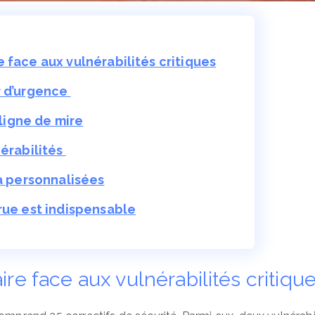
 face aux vulnérabilités critiques
r d’urgence
igne de mire
nérabilités
va personnalisées
rue est indispensable
re face aux vulnérabilités critiqu