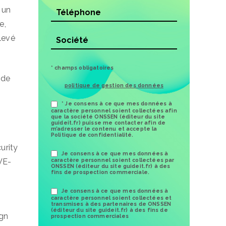
 un
e,
élevé
* champs obligatoires
 de
politique de gestion des données
* Je consens à ce que mes données à
caractère personnel soient collectées afin
que la société ONSSEN (éditeur du site
guideit.fr) puisse me contacter afin de
m’adresser le contenu et accepte la
Politique de confidentialité.
urity
Je consens à ce que mes données à
CVE-
caractère personnel soient collectées par
ONSSEN (éditeur du site guideit.fr) à des
fins de prospection commerciale.
Je consens à ce que mes données à
caractère personnel soient collectées et
transmises à des partenaires de ONSSEN
(éditeur du site guideit.fr) à des fins de
ign
prospection commerciales