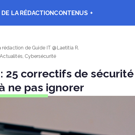
 DE LA RÉDACTION
CONTENUS
a rédaction de Guide IT @Laetitia R.
Actualités
,
Cybersécurité
: 25 correctifs de sécurité
à ne pas ignorer