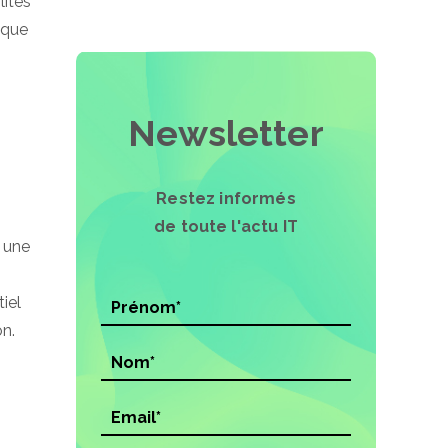
lités
 que
Newsletter
Restez informés
de toute l'actu IT
 une
iel
on.