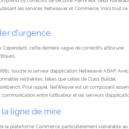
comprend 25 correctifs de sécurité. Parmi eux, deux vulnérabi
 utilisant les services Netweaver et Commerce. Voici tout ce
bler d’urgence
é. Cependant, cette dernière vague de correctifs attire une
itiques.
6661, touche le serveur d’application Netweaver ABAP. Avec
nnalités restreintes, telles que celles de Class Builder,
kbench. Pour rappel, NetWeaver est un composant essent
communication entre l’utilisateur et les serveurs d’applicati
a ligne de mire
cte la plateforme Commerce, particulièrement vulnérable au