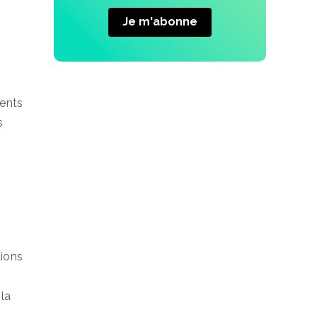
s
rents
s
tions
 la