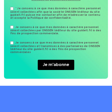
* Je consens à ce que mes données à caractère personnel
soient collectées afin que la société ONSSEN (éditeur du site
guideit.fr) puisse me contacter afin de m’adresser le contenu
et accepte la Politique de confidentialité.
Je consens à ce que mes données à caractère personnel
soient collectées par ONSSEN (éditeur du site guideit.fr) à des
fins de prospection commerciale.
Je consens à ce que mes données à caractère personnel
soient collectées et transmises à des partenaires de ONSSEN
(éditeur du site guideit.fr) à des fins de prospection
commerciales