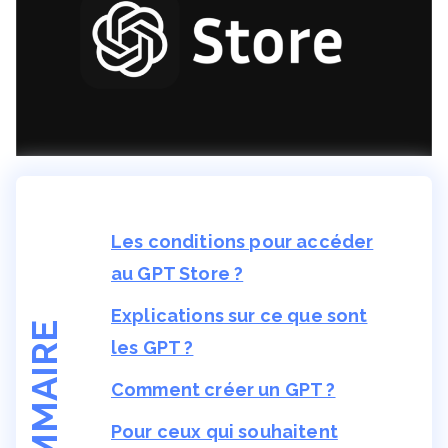
Les conditions pour accéder
au GPT Store ?
Explications sur ce que sont
SOMMAIRE
les GPT ?
Comment créer un GPT ?
Pour ceux qui souhaitent