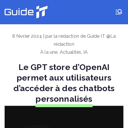
Aller
au
Guide IT
contenu
8 février 2024 | par la rédaction de Guide IT @La
rédaction
À la une
,
Actualités
,
IA
Le GPT store d’OpenAI
permet aux utilisateurs
d’accéder à des chatbots
personnalisés