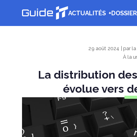
Aller
ACTUALITÉS
DOSSIER
au
Guide IT
contenu
29 août 2024 | par l
À la u
La distribution de
évolue vers d