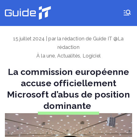
Aller
au
Guide IT
contenu
15 juillet 2024 | par la rédaction de Guide IT @La
rédaction
À la une
,
Actualités
,
Logiciel
La commission européenne
accuse officiellement
Microsoft d’abus de position
dominante