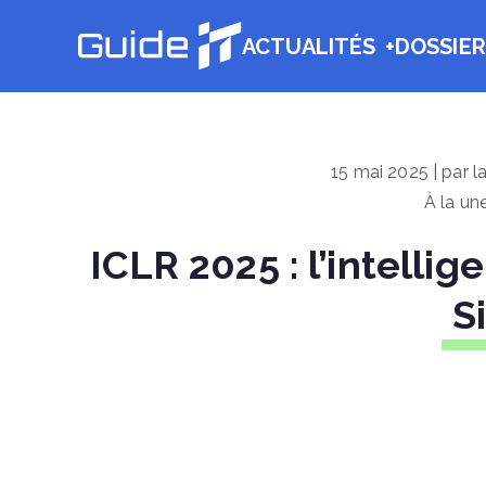
Aller
ACTUALITÉS
DOSSIER
au
Guide IT
contenu
15 mai 2025 | par l
À la un
ICLR 2025 : l’intellig
S