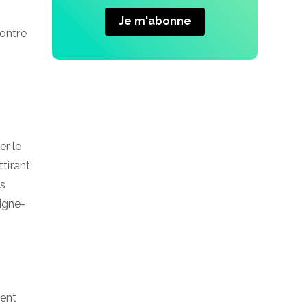
ontre
er le
ttirant
es
ligne-
ment