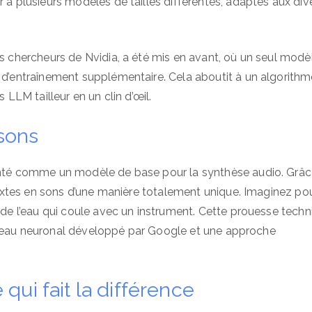
r à plusieurs modèles de tailles différentes, adaptés aux div
es chercheurs de Nvidia, a été mis en avant, où un seul modè
e d’entraînement supplémentaire. Cela aboutit à un algorith
 LLM tailleur en un clin d’œil.
s sons
senté comme un modèle de base pour la synthèse audio. Grâc
s textes en sons d’une manière totalement unique. Imaginez po
t de l’eau qui coule avec un instrument. Cette prouesse tech
n réseau neuronal développé par Google et une approche
qui fait la différence