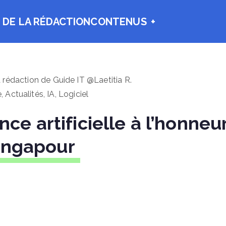
 DE LA RÉDACTION
CONTENUS
a rédaction de Guide IT @Laetitia R.
e
,
Actualités
,
IA
,
Logiciel
ence artificielle à l’honneu
ingapour