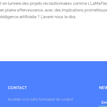
ant en lumière des projets révolutionnaires comme LLaMaFle
 en pleine effervescence, avec des implications prometteus
lligence artificielle ? L’avenir nous le dira.
CONTACT
NE
Accéder ici à notre formulaire de contact