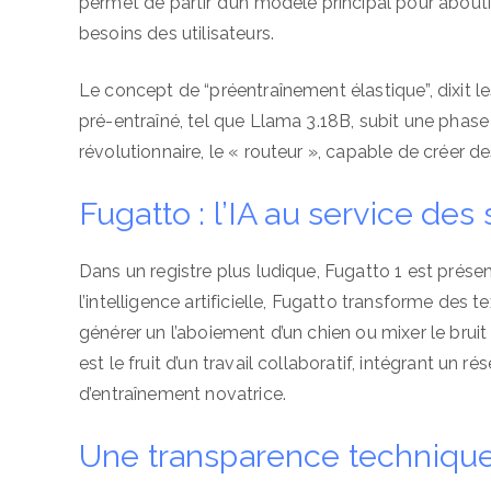
permet de partir d’un modèle principal pour abouti
besoins des utilisateurs.
Le concept de “préentraînement élastique”, dixit l
pré-entraîné, tel que Llama 3.18B, subit une phas
révolutionnaire, le « routeur », capable de créer des
Fugatto : l’IA au service de
Dans un registre plus ludique, Fugatto 1 est pré
l’intelligence artificielle, Fugatto transforme de
générer un l’aboiement d’un chien ou mixer le brui
est le fruit d’un travail collaboratif, intégrant u
d’entraînement novatrice.
Une transparence technique 