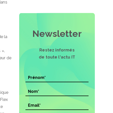
dans
Newsletter
e la
Restez informés
 ».
de toute l'actu IT
eur de
sique
aFlex
te