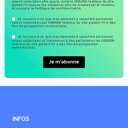
soient collectées afin que la société ONSSEN (éditeur du site
guideit.fr) puisse me contacter afin de m’adresser le contenu
et accepte la Politique de confidentialité.
Je consens à ce que mes données à caractère personnel
soient collectées par ONSSEN (éditeur du site guideit.fr) à des
fins de prospection commerciale.
Je consens à ce que mes données à caractère personnel
soient collectées et transmises à des partenaires de ONSSEN
(éditeur du site guideit.fr) à des fins de prospection
commerciales
INFOS