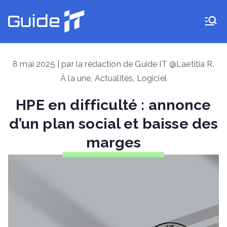
Aller
au
Guide IT
contenu
8 mai 2025 | par la rédaction de Guide IT @Laetitia R.
À la une
,
Actualités
,
Logiciel
HPE en difficulté : annonce
d’un plan social et baisse des
marges