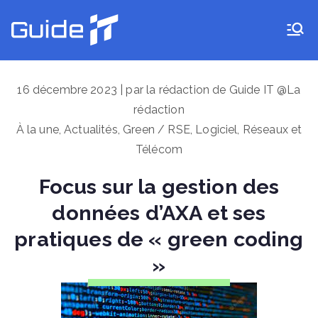
Aller
au
Guide IT
contenu
16 décembre 2023 | par la rédaction de Guide IT @La
rédaction
À la une
,
Actualités
,
Green / RSE
,
Logiciel
,
Réseaux et
Télécom
Focus sur la gestion des
données d’AXA et ses
pratiques de « green coding
»