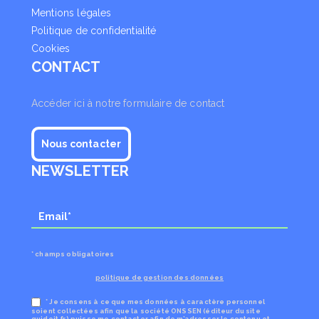
Mentions légales
Politique de confidentialité
Cookies
CONTACT
Accéder ici à notre formulaire de contact
Nous contacter
NEWSLETTER
* champs obligatoires
politique de gestion des données
* Je consens à ce que mes données à caractère personnel
soient collectées afin que la société ONSSEN (éditeur du site
guideit.fr) puisse me contacter afin de m’adresser le contenu et