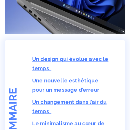
Un design qui évolue avec le
temps
Une nouvelle esthétique
pour un message d’erreur
SOMMAIRE
Un changement dans l’air du
temps
Le minimalisme au cœur de