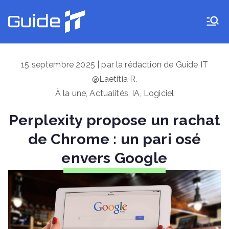
Aller
au
Guide IT
contenu
15 septembre 2025 | par la rédaction de Guide IT
@Laetitia R.
À la une
,
Actualités
,
IA
,
Logiciel
Perplexity propose un rachat
de Chrome : un pari osé
envers Google