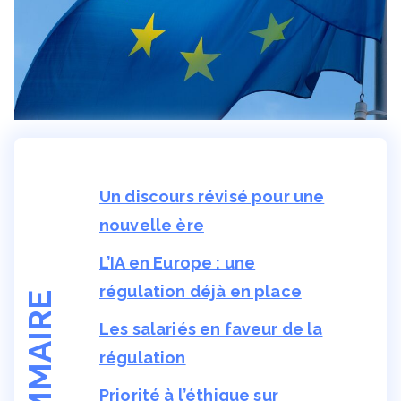
Un discours révisé pour une
nouvelle ère
L’IA en Europe : une
régulation déjà en place
SOMMAIRE
Les salariés en faveur de la
régulation
Priorité à l’éthique sur