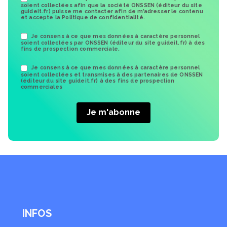
soient collectées afin que la société ONSSEN (éditeur du site
guideit.fr) puisse me contacter afin de m’adresser le contenu
et accepte la Politique de confidentialité.
Je consens à ce que mes données à caractère personnel
soient collectées par ONSSEN (éditeur du site guideit.fr) à des
fins de prospection commerciale.
Je consens à ce que mes données à caractère personnel
soient collectées et transmises à des partenaires de ONSSEN
(éditeur du site guideit.fr) à des fins de prospection
commerciales
INFOS