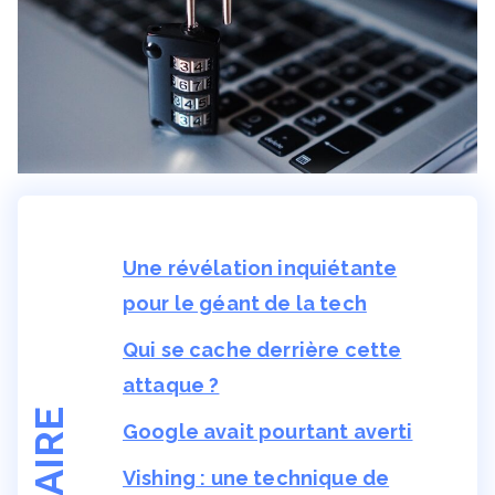
Une révélation inquiétante
pour le géant de la tech
Qui se cache derrière cette
attaque ?
Google avait pourtant averti
Vishing : une technique de