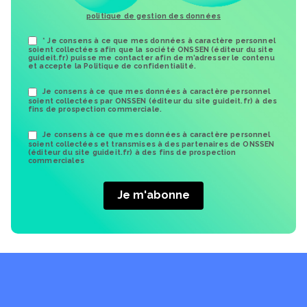
politique de gestion des données
* Je consens à ce que mes données à caractère personnel
soient collectées afin que la société ONSSEN (éditeur du site
guideit.fr) puisse me contacter afin de m’adresser le contenu
et accepte la Politique de confidentialité.
Je consens à ce que mes données à caractère personnel
soient collectées par ONSSEN (éditeur du site guideit.fr) à des
fins de prospection commerciale.
Je consens à ce que mes données à caractère personnel
soient collectées et transmises à des partenaires de ONSSEN
(éditeur du site guideit.fr) à des fins de prospection
commerciales